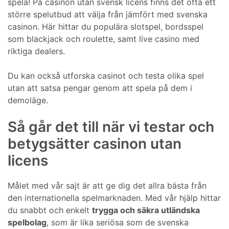
spela! På casinon utan svensk licens finns det ofta ett
större spelutbud att välja från jämfört med svenska
casinon. Här hittar du populära slotspel, bordsspel
som blackjack och roulette, samt live casino med
riktiga dealers.
Du kan också utforska casinot och testa olika spel
utan att satsa pengar genom att spela på dem i
demoläge.
Så går det till när vi testar och
betygsätter casinon utan
licens
Målet med vår sajt är att ge dig det allra bästa från
den internationella spelmarknaden. Med vår hjälp hittar
du snabbt och enkelt
trygga och säkra utländska
spelbolag
, som är lika seriösa som de svenska