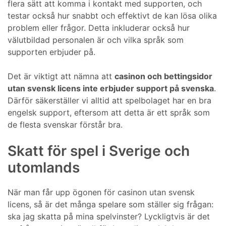
flera sätt att komma i kontakt med supporten, och
testar också hur snabbt och effektivt de kan lösa olika
problem eller frågor. Detta inkluderar också hur
välutbildad personalen är och vilka språk som
supporten erbjuder på.
Det är viktigt att nämna att
casinon och bettingsidor
utan svensk licens inte erbjuder support på svenska
.
Därför säkerställer vi alltid att spelbolaget har en bra
engelsk support, eftersom att detta är ett språk som
de flesta svenskar förstår bra.
Skatt för spel i Sverige och
utomlands
När man får upp ögonen för casinon utan svensk
licens, så är det många spelare som ställer sig frågan:
ska jag skatta på mina spelvinster? Lyckligtvis är det