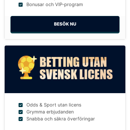
Bonusar och VIP-program
BESÖK NU
Odds & Sport utan licens
Grymma erbjudanden
Snabba och säkra överföringar