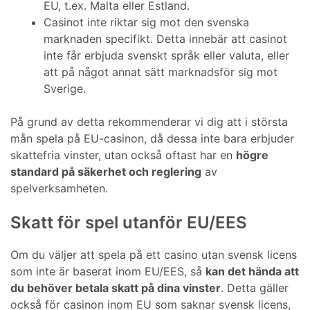
EU, t.ex. Malta eller Estland.
Casinot inte riktar sig mot den svenska
marknaden specifikt. Detta innebär att casinot
inte får erbjuda svenskt språk eller valuta, eller
att på något annat sätt marknadsför sig mot
Sverige.
På grund av detta rekommenderar vi dig att i största
mån spela på EU-casinon, då dessa inte bara erbjuder
skattefria vinster, utan också oftast har en
högre
standard på säkerhet och reglering
av
spelverksamheten.
Skatt för spel utanför EU/EES
Om du väljer att spela på ett casino utan svensk licens
som inte är baserat inom EU/EES, så
kan det hända att
du behöver betala skatt på dina vinster
. Detta gäller
också för casinon inom EU som saknar svensk licens,