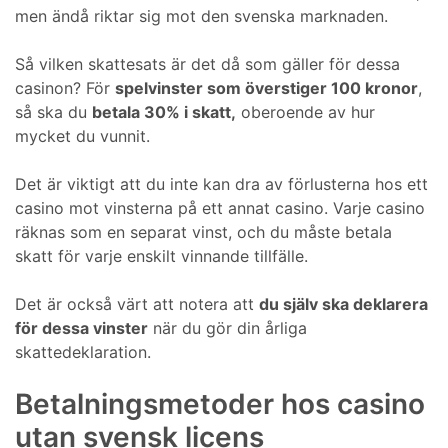
men ändå riktar sig mot den svenska marknaden.
Så vilken skattesats är det då som gäller för dessa
casinon? För
spelvinster som överstiger 100 kronor
,
så ska du
betala 30% i skatt,
oberoende av hur
mycket du vunnit.
Det är viktigt att du inte kan dra av förlusterna hos ett
casino mot vinsterna på ett annat casino. Varje casino
räknas som en separat vinst, och du måste betala
skatt för varje enskilt vinnande tillfälle.
Det är också värt att notera att
du själv ska deklarera
för dessa vinster
när du gör din årliga
skattedeklaration.
Betalningsmetoder hos casino
utan svensk licens