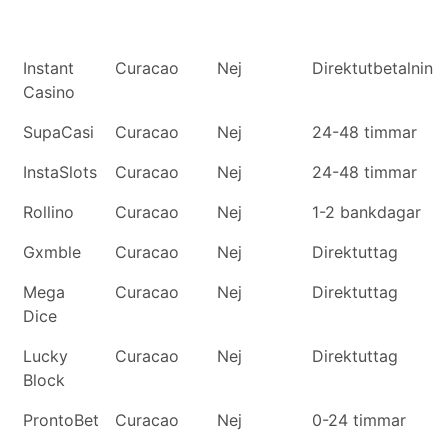
Casino
Spellicens
Skattefritt
Tid för uttag
Instant
Curacao
Nej
Direktutbetalning
Casino
SupaCasi
Curacao
Nej
24-48 timmar
InstaSlots
Curacao
Nej
24-48 timmar
Rollino
Curacao
Nej
1-2 bankdagar
Gxmble
Curacao
Nej
Direktuttag
Mega
Curacao
Nej
Direktuttag
Dice
Lucky
Curacao
Nej
Direktuttag
Block
ProntoBet
Curacao
Nej
0-24 timmar